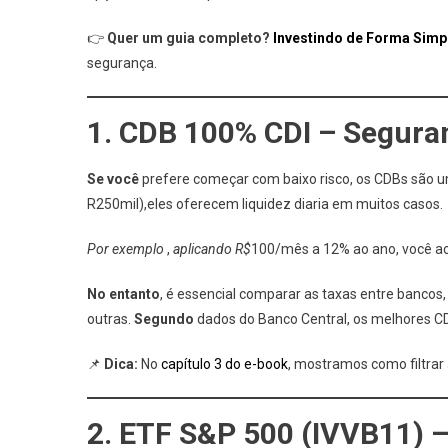
👉
Quer um guia completo?
Investindo de Forma Simp
segurança.
1. CDB 100% CDI – Seguran
Se você
prefere começar com baixo risco, os CDBs são u
R250mil),eles oferecem liquidez diaria em muitos casos.
Por exemplo
,
aplicando R$
100/mês a 12% ao ano, você a
No entanto
, é essencial comparar as taxas entre bancos
outras.
Segundo
dados do Banco Central, os melhores C
📌
Dica:
No
capítulo 3 do e-book
, mostramos como filtrar 
2. ETF S&P 500 (IVVB11) –