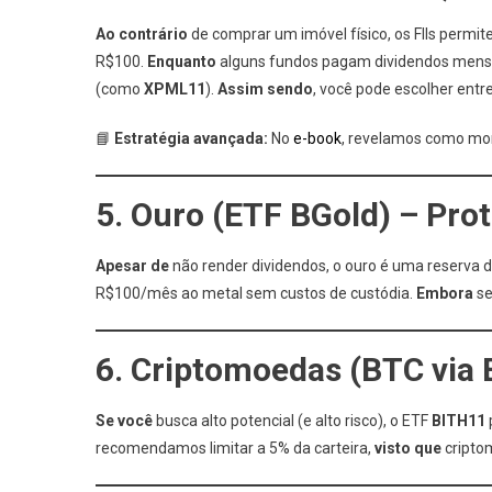
Ao contrário
de comprar um imóvel físico, os FIIs permi
R$100.
Enquanto
alguns fundos pagam dividendos men
(como
XPML11
).
Assim sendo
, você pode escolher entr
📘
Estratégia avançada:
No
e-book
, revelamos como mont
5. Ouro (ETF BGold) – Pro
Apesar de
não render dividendos, o ouro é uma reserva d
R$100/mês ao metal sem custos de custódia.
Embora
se
6. Criptomoedas (BTC via 
Se você
busca alto potencial (e alto risco), o ETF
BITH11
recomendamos limitar a 5% da carteira,
visto que
cripto