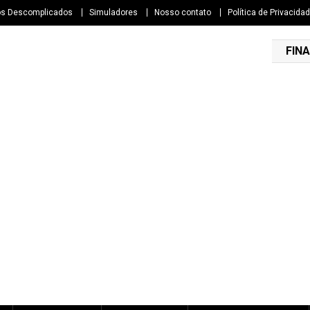
os Descomplicados
Simuladores
Nosso contato
Política de Privacida
FINA