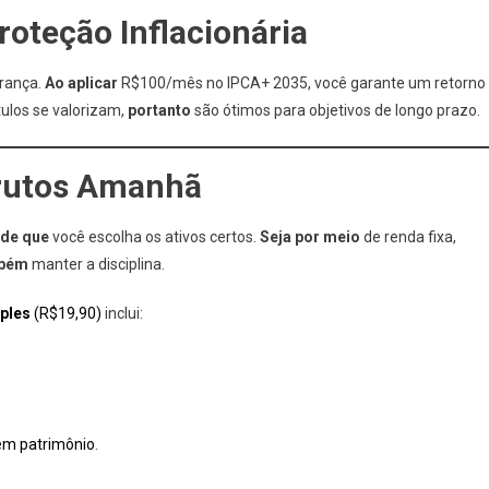
roteção Inflacionária
urança.
Ao aplicar
R$100/mês no IPCA+ 2035, você garante um retorno
tulos se valorizam,
portanto
são ótimos para objetivos de longo prazo.
Frutos Amanhã
de que
você escolha os ativos certos.
Seja por meio
de renda fixa,
bém
manter a disciplina.
ples
(R$19,90)
inclui:
em patrimônio
.