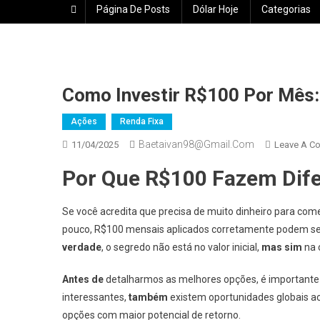
Página De Posts
Dólar Hoje
Categorias
Como Investir R$100 Por Mês:
Ações
Renda Fixa
Baetaivan98@gmail.com
11/04/2025
Leave A C
Por Que R$100 Fazem Dif
Se você acredita que precisa de muito dinheiro para começ
pouco, R$100 mensais aplicados corretamente podem se 
verdade
, o segredo não está no valor inicial,
mas sim
na 
Antes de
detalharmos as melhores opções, é importante
interessantes,
também
existem oportunidades globais ac
opções com maior potencial de retorno.