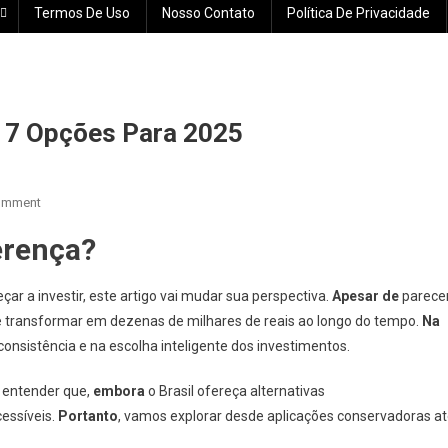
Termos De Uso
Nosso Contato
Política De Privacidade
 7 Opções Para 2025
On
omment
Como
erença?
Investir
R$100
Por
ar a investir, este artigo vai mudar sua perspectiva.
Apesar de
parece
Mês:
transformar em dezenas de milhares de reais ao longo do tempo.
Na
7
consistência e na escolha inteligente dos investimentos.
Opções
Para
 entender que,
embora
o Brasil ofereça alternativas
2025
essíveis.
Portanto
, vamos explorar desde aplicações conservadoras a