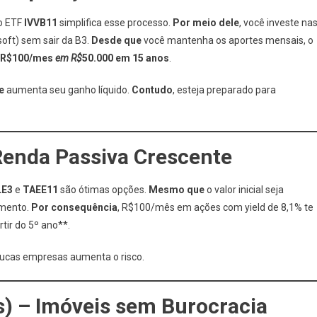
 o ETF
IVVB11
simplifica esse processo.
Por meio dele
, você investe na
ft) sem sair da B3.
Desde que
você mantenha os aportes mensais, o
R$100/mes
em R$
50.000 em 15 anos
.
e
aumenta seu ganho líquido.
Contudo
, esteja preparado para
Renda Passiva Crescente
LE3
e
TAEE11
são ótimas opções.
Mesmo que
o valor inicial seja
imento.
Por consequência
, R$100/mês em ações com yield de 8,1% te
ir do 5º ano**.
ucas empresas aumenta o risco.
Is) – Imóveis sem Burocracia