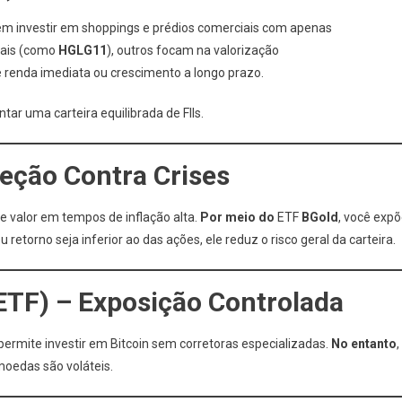
tem investir em shoppings e prédios comerciais com apenas
sais (como
HGLG11
), outros focam na valorização
e renda imediata ou crescimento a longo prazo.
ar uma carteira equilibrada de FIIs.
teção Contra Crises
e valor em tempos de inflação alta.
Por meio do
ETF
BGold
, você exp
u retorno seja inferior ao das ações, ele reduz o risco geral da carteira.
ETF) – Exposição Controlada
permite investir em Bitcoin sem corretoras especializadas.
No entanto
,
moedas são voláteis.