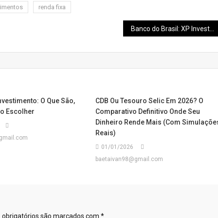
timentos
renda fixa
Banco do Brasil: XP Investimentos eleva preço alvo para R$41,00
nvestimento: O Que São,
CDB Ou Tesouro Selic Em 2026? O
o Escolher
Comparativo Definitivo Onde Seu
Dinheiro Rende Mais (Com Simulaçõe
Reais)
gmail.com
01/01/2026
baetaivan98@gmail.com
obrigatórios são marcados com
*