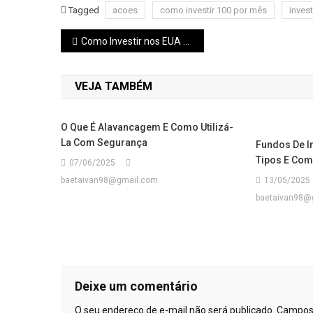
Tagged
acoes
como investir 100 por mês
inves
Navegação
Como Investir nos EUA do Brasil: Guia Completo
de
VEJA TAMBÉM
Post
O Que É Alavancagem E Como Utilizá-
La Com Segurança
Fundos De I
Tipos E Com
07/06/2025
baetaivan98@gmail.com
13/05/2025
baetaivan98@
Deixe um comentário
O seu endereço de e-mail não será publicado.
Campos 