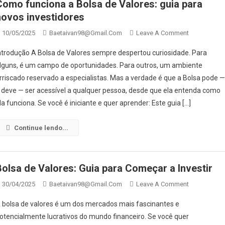
Como funciona a Bolsa de Valores: guia para
novos investidores
On
10/05/2025
Baetaivan98@gmail.com
Leave A Comment
Como
ntrodução A Bolsa de Valores sempre despertou curiosidade. Para
Funciona
lguns, é um campo de oportunidades. Para outros, um ambiente
A
rriscado reservado a especialistas. Mas a verdade é que a Bolsa pode 
Bolsa
 deve — ser acessível a qualquer pessoa, desde que ela entenda como
De
Valores:
la funciona. Se você é iniciante e quer aprender: Este guia […]
Guia
Para
Continue lendo...
Novos
Investidores
Bolsa de Valores: Guia para Começar a Investir
On
30/04/2025
Baetaivan98@gmail.com
Leave A Comment
Bolsa
 bolsa de valores é um dos mercados mais fascinantes e
De
otencialmente lucrativos do mundo financeiro. Se você quer
Valores: