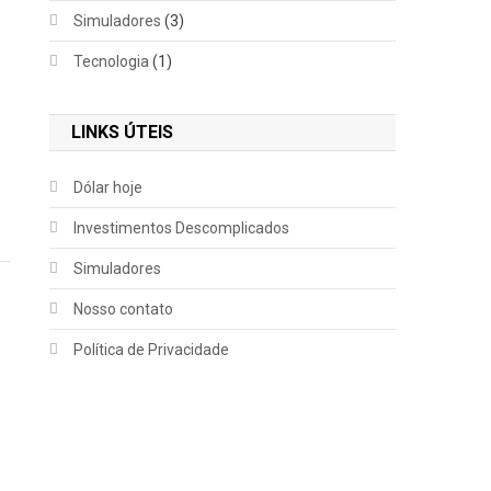
Simuladores
(3)
Tecnologia
(1)
LINKS ÚTEIS
Dólar hoje
Investimentos Descomplicados
,
Simuladores
Nosso contato
des
Política de Privacidade
o
os
s