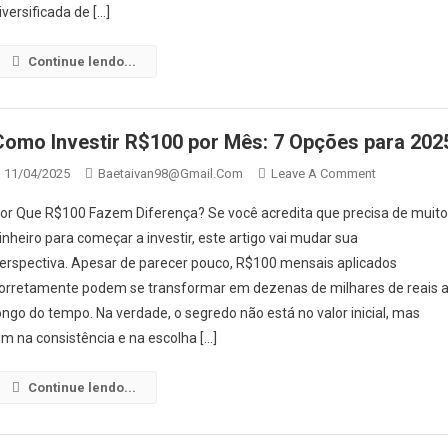
Ganhar
iversificada de […]
Dinheiro
Enquanto
Continue lendo...
Você
Dorme
Como Investir R$100 por Mês: 7 Opções para 202
On
11/04/2025
Baetaivan98@gmail.com
Leave A Comment
Como
or Que R$100 Fazem Diferença? Se você acredita que precisa de muit
Investir
inheiro para começar a investir, este artigo vai mudar sua
R$100
erspectiva. Apesar de parecer pouco, R$100 mensais aplicados
Por
orretamente podem se transformar em dezenas de milhares de reais 
Mês:
7
ongo do tempo. Na verdade, o segredo não está no valor inicial, mas
Opções
im na consistência e na escolha […]
Para
2025
Continue lendo...