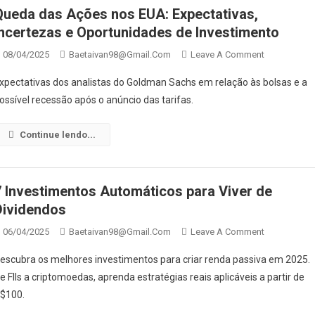
Queda das Ações nos EUA: Expectativas,
Incertezas e Oportunidades de Investimento
On
08/04/2025
Baetaivan98@gmail.com
Leave A Comment
Queda
xpectativas dos analistas do Goldman Sachs em relação às bolsas e a
Das
ossível recessão após o anúncio das tarifas.
Ações
Nos
Continue lendo...
EUA:
Expectativas
Incertezas
E
7 Investimentos Automáticos para Viver de
Oportunida
Dividendos
De
On
06/04/2025
Baetaivan98@gmail.com
Leave A Comment
Investiment
7
escubra os melhores investimentos para criar renda passiva em 2025.
Investiment
e FIIs a criptomoedas, aprenda estratégias reais aplicáveis a partir de
Automático
$100.
Para
Viver