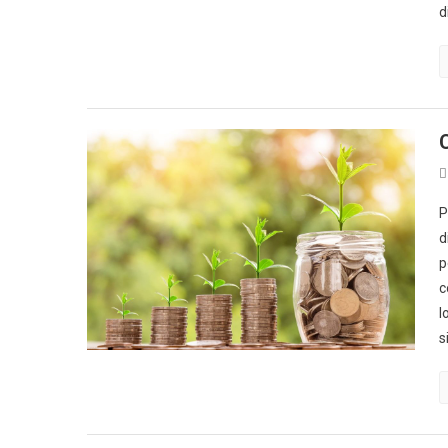
d
P
d
p
c
l
s