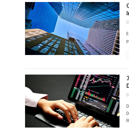
E
p
D
D
R