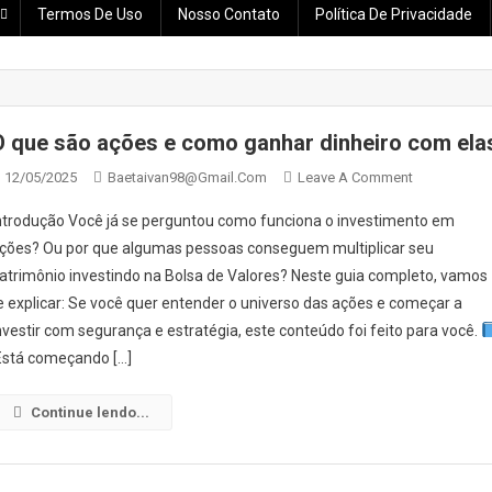
Termos De Uso
Nosso Contato
Política De Privacidade
O que são ações e como ganhar dinheiro com ela
On
12/05/2025
Baetaivan98@gmail.com
Leave A Comment
O
ntrodução Você já se perguntou como funciona o investimento em
Que
ções? Ou por que algumas pessoas conseguem multiplicar seu
São
atrimônio investindo na Bolsa de Valores? Neste guia completo, vamos
Ações
e explicar: Se você quer entender o universo das ações e começar a
E
Como
nvestir com segurança e estratégia, este conteúdo foi feito para você.
Ganhar
stá começando […]
Dinheiro
Com
Continue lendo...
Elas