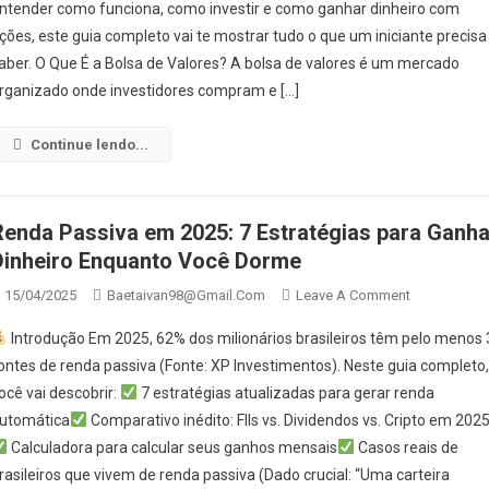
ntender como funciona, como investir e como ganhar dinheiro com
Guia
ções, este guia completo vai te mostrar tudo o que um iniciante precisa
Para
Começar
aber. O Que É a Bolsa de Valores? A bolsa de valores é um mercado
A
rganizado onde investidores compram e […]
Investir
Continue lendo...
Renda Passiva em 2025: 7 Estratégias para Ganha
Dinheiro Enquanto Você Dorme
On
15/04/2025
Baetaivan98@gmail.com
Leave A Comment
Renda
Introdução Em 2025, 62% dos milionários brasileiros têm pelo menos 
Passiva
ontes de renda passiva (Fonte: XP Investimentos). Neste guia completo
Em
ocê vai descobrir:
7 estratégias atualizadas para gerar renda
2025:
utomática
Comparativo inédito: FIIs vs. Dividendos vs. Cripto em 202
7
Estratégias
Calculadora para calcular seus ganhos mensais
Casos reais de
Para
rasileiros que vivem de renda passiva (Dado crucial: “Uma carteira