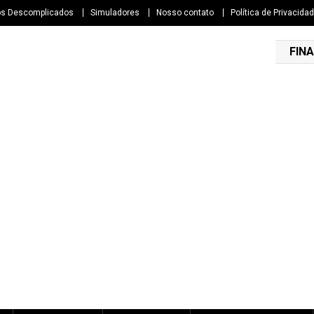
os Descomplicados
Simuladores
Nosso contato
Política de Privacida
FINA