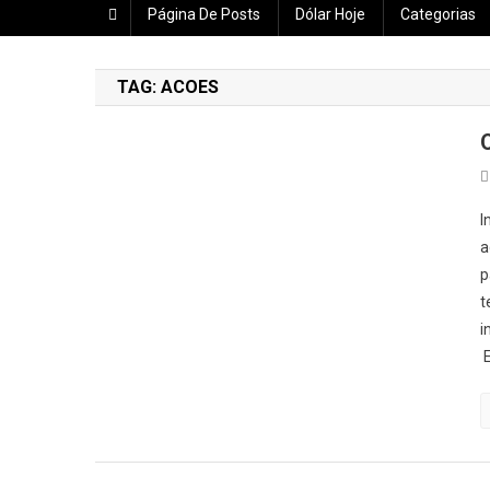
Página De Posts
Dólar Hoje
Categorias
TAG:
ACOES
I
a
p
t
i
E