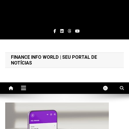
Finance Info World
Educação Financeira e Notícias
FINANCE INFO WORLD | SEU PORTAL DE
NOTÍCIAS