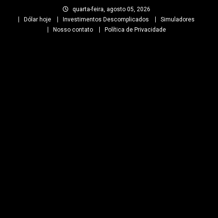
Skip
quarta-feira, agosto 05, 2026
to
Dólar hoje
Investimentos Descomplicados
Simuladores
content
Nosso contato
Política de Privacidade