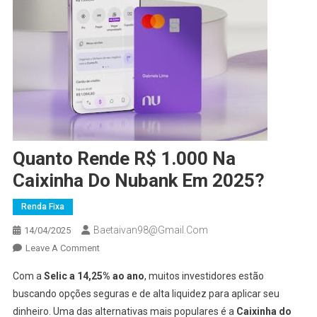
Quanto Rende R$ 1.000 Na
Caixinha Do Nubank Em 2025?
Renda Fixa
Baetaivan98@gmail.com
14/04/2025
On
Leave A Comment
Quanto
Com a
Selic a 14,25% ao ano
, muitos investidores estão
Rende
buscando opções seguras e de alta liquidez para aplicar seu
R$
dinheiro. Uma das alternativas mais populares é a
Caixinha do
1.000