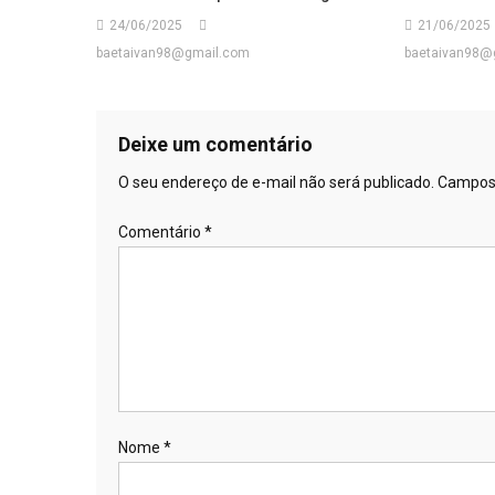
24/06/2025
21/06/2025
baetaivan98@gmail.com
baetaivan98@
Deixe um comentário
O seu endereço de e-mail não será publicado.
Campos 
Comentário
*
Nome
*