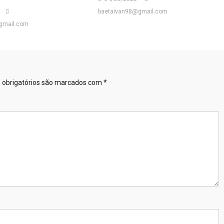
baetaivan98@gmail.com
gmail.com
obrigatórios são marcados com
*