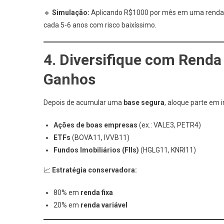
🔹
Simulação:
Aplicando R$1000 por mês em uma renda f
cada 5-6 anos com risco baixíssimo.
4. Diversifique com Renda 
Ganhos
Depois de acumular uma
base segura
, aloque parte em 
Ações de boas empresas
(ex.: VALE3, PETR4)
ETFs
(BOVA11, IVVB11)
Fundos Imobiliários (FIIs)
(HGLG11, KNRI11)
📈
Estratégia conservadora:
80% em
renda fixa
20% em
renda variável