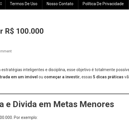
Termos De Uso
Nosso Contato
Política De Privacidade
ar R$ 100.000
On
omment
5
Dicas
tratégias inteligentes e disciplina, esse objetivo é totalmente possíve
Práticas
ntrada em um imóvel
ou
começar a investir
, essas
5 dicas práticas
vã
Para
Acumular
R$
100.000
ta e Divida em Metas Menores
00.000. Por exemplo: