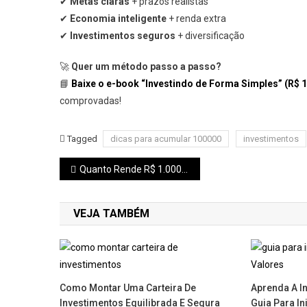
✔
Metas claras
+ prazos realistas
✔
Economia inteligente
+ renda extra
✔
Investimentos seguros
+ diversificação
🚀
Quer um método passo a passo?
📘
Baixe o e-book “Investindo de Forma Simples” (R$ 1
comprovadas!
Tagged
dicas para acumular 100000
investimentos
Navegação
Quanto Rende R$ 1.000 na Caixinha do Nubank em 2025?
de
VEJA TAMBÉM
Post
Como Montar Uma Carteira De
Aprenda A In
Investimentos Equilibrada E Segura
Guia Para In