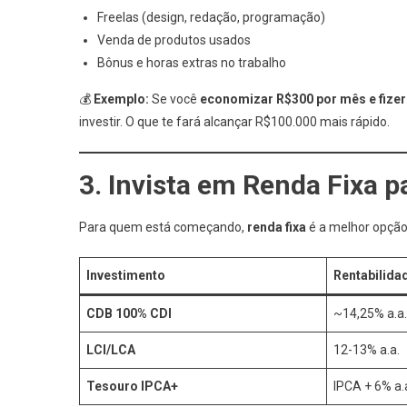
Freelas (design, redação, programação)
Venda de produtos usados
Bônus e horas extras no trabalho
💰
Exemplo:
Se você
economizar R$300 por mês e fizer
investir. O que te fará alcançar R$100.000 mais rápido.
3. Invista em Renda Fixa 
Para quem está começando,
renda fixa
é a melhor opção
Investimento
Rentabilida
CDB 100% CDI
~14,25% a.a.
LCI/LCA
12-13% a.a.
Tesouro IPCA+
IPCA + 6% a.