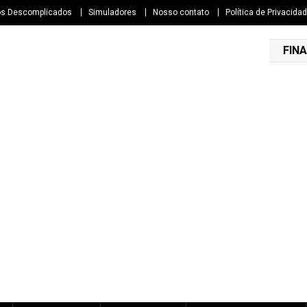
os Descomplicados
Simuladores
Nosso contato
Política de Privacida
FINA