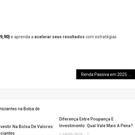
9,90)
e aprenda a
acelerar seus resultados
com estratégias
Renda Passiva em 2025: 7 Estratégias para Ganhar Dinheiro Enquanto Você Dorme
Diferença Entre Poupança E
Investimento: Qual Vale Mais A Pena?
vestir Na Bolsa De Valores:
iciantes
04/05/2025