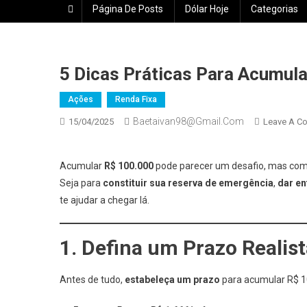
Página De Posts
Dólar Hoje
Categorias
5 Dicas Práticas Para Acumul
Ações
Renda Fixa
Baetaivan98@gmail.com
15/04/2025
Leave A C
Acumular
R$ 100.000
pode parecer um desafio, mas com es
Seja para
constituir sua reserva de emergência
,
dar e
te ajudar a chegar lá.
1. Defina um Prazo Realis
Antes de tudo,
estabeleça um prazo
para acumular R$ 1