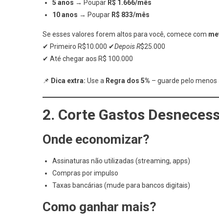
5 anos
→ Poupar
R$ 1.666/mês
10 anos
→ Poupar
R$ 833/mês
Se esses valores forem altos para você, comece com
me
✔ Primeiro R$10.000 ✔
Depois R
$25.000
✔ Até chegar aos R$ 100.000
📌
Dica extra:
Use a
Regra dos 5%
– guarde pelo menos 
2. Corte Gastos Desneces
Onde economizar?
Assinaturas não utilizadas (streaming, apps)
Compras por impulso
Taxas bancárias (mude para bancos digitais)
Como ganhar mais?