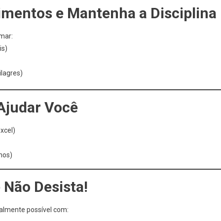
imentos e Mantenha a Disciplina
mar:
is)
lagres)
Ajudar Você
xcel)
hos)
 Não Desista!
talmente possível com: