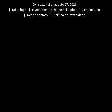
Skip
sexta-feira, agosto 07, 2026
to
Dólar hoje
Investimentos Descomplicados
Simuladores
content
Nosso contato
Política de Privacidade