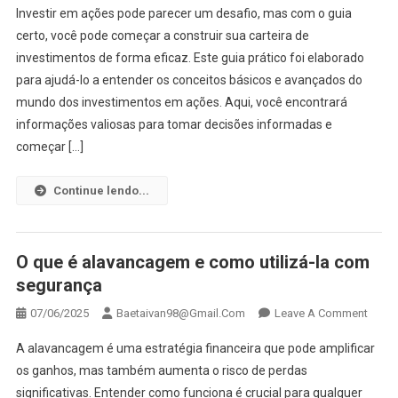
Investir em ações pode parecer um desafio, mas com o guia
Invest
certo, você pode começar a construir sua carteira de
Em
investimentos de forma eficaz. Este guia prático foi elaborado
Ações
para ajudá-lo a entender os conceitos básicos e avançados do
Um
Guia
mundo dos investimentos em ações. Aqui, você encontrará
Prátic
informações valiosas para tomar decisões informadas e
começar […]
Continue lendo...
O que é alavancagem e como utilizá-la com
segurança
On
07/06/2025
Baetaivan98@gmail.com
Leave A Comment
O
A alavancagem é uma estratégia financeira que pode amplificar
Que
os ganhos, mas também aumenta o risco de perdas
É
significativas. Entender como funciona é crucial para qualquer
Alav