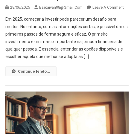
On
28/06/2025
Baetaivan98@gmail.com
Leave A Comment
Qual
Em 2025, começar a investir pode parecer um desafio para
O
muitos. No entanto, com as informações certas, é possível dar os
Melho
primeiros passos de forma segura e eficaz. O primeiro
Inves
investimento é um marco importante na jornada financeira de
Para
Inicia
qualquer pessoa. É essencial entender as opções disponíveis e
Em
escolher aquela que melhor se adapta às […]
2025?
Guia
Continue lendo...
Simpl
E
Direto