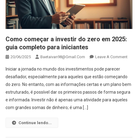
Como começar a investir do zero em 2025:
guia completo para iniciantes
On
20/06/2025
Baetaivan98@gmail.com
Leave A Comment
Como
Iniciar a jornada no mundo dos investimentos pode parecer
Come
desafiador, especialmente para aqueles que estão começando
A
do zero. No entanto, com as informações certas e um plano bem
Invest
estruturado, é possível dar os primeiros passos de forma segura
Do
Zero
e informada. Investir não é apenas uma atividade para aqueles
Em
com grandes somas de dinheiro; é uma […]
2025:
Guia
Continue lendo...
Comp
Para