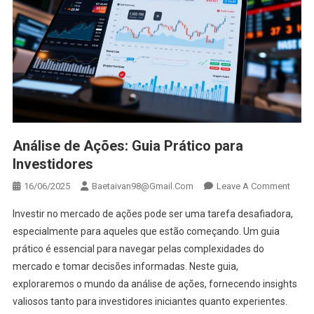
Análise de Ações: Guia Prático para
Investidores
On
16/06/2025
Baetaivan98@gmail.com
Leave A Comment
Análi
Investir no mercado de ações pode ser uma tarefa desafiadora,
De
especialmente para aqueles que estão começando. Um guia
Ações
prático é essencial para navegar pelas complexidades do
Guia
mercado e tomar decisões informadas. Neste guia,
Prátic
Para
exploraremos o mundo da análise de ações, fornecendo insights
Inves
valiosos tanto para investidores iniciantes quanto experientes.