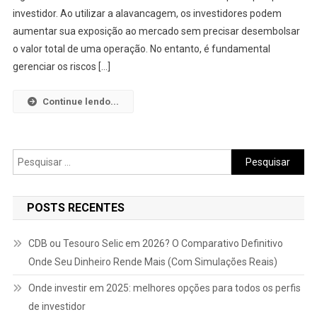
investidor. Ao utilizar a alavancagem, os investidores podem
E
Como
aumentar sua exposição ao mercado sem precisar desembolsar
Utilizá
o valor total de uma operação. No entanto, é fundamental
La
gerenciar os riscos […]
Com
Segur
Continue lendo...
Pesquisar
por:
POSTS RECENTES
CDB ou Tesouro Selic em 2026? O Comparativo Definitivo
Onde Seu Dinheiro Rende Mais (Com Simulações Reais)
Onde investir em 2025: melhores opções para todos os perfis
de investidor