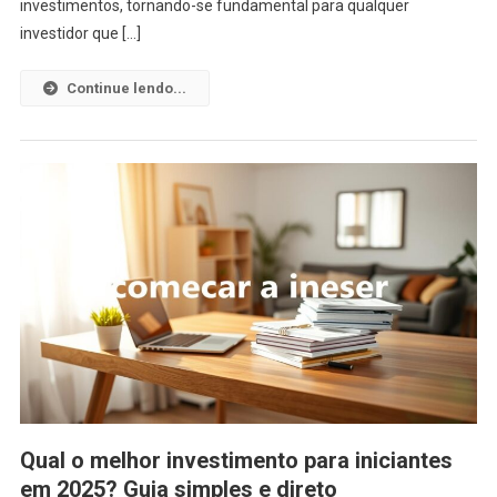
Ele
investimentos, tornando-se fundamental para qualquer
Afeta
investidor que […]
Seus
Inves
Continue lendo...
Na
Prátic
Qual o melhor investimento para iniciantes
em 2025? Guia simples e direto