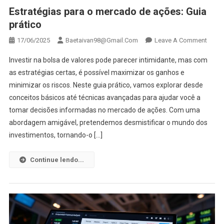
Estratégias para o mercado de ações: Guia
prático
On
17/06/2025
Baetaivan98@gmail.com
Leave A Comment
Estra
Investir na bolsa de valores pode parecer intimidante, mas com
Para
as estratégias certas, é possível maximizar os ganhos e
O
minimizar os riscos. Neste guia prático, vamos explorar desde
Merc
conceitos básicos até técnicas avançadas para ajudar você a
De
Ações
tomar decisões informadas no mercado de ações. Com uma
Guia
abordagem amigável, pretendemos desmistificar o mundo dos
Prátic
investimentos, tornando-o […]
Continue lendo...