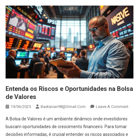
Inicia
Entenda os Riscos e Oportunidades na Bolsa
de Valores
On
19/06/2025
Baetaivan98@gmail.com
Leave A Comment
Enten
A Bolsa de Valores é um ambiente dinâmico onde investidores
Os
buscam oportunidades de crescimento financeiro. Para tomar
Risco
decisões informadas, é crucial entender os riscos associados e
E