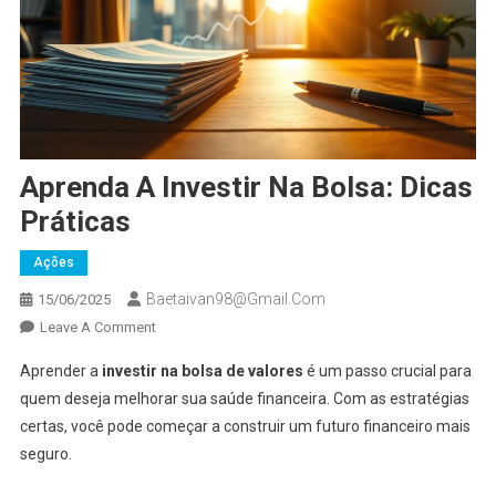
Aprenda A Investir Na Bolsa: Dicas
Práticas
Ações
Baetaivan98@gmail.com
15/06/2025
On
Leave A Comment
Aprenda
Aprender a
investir na bolsa de valores
é um passo crucial para
A
quem deseja melhorar sua saúde financeira. Com as estratégias
Investir
certas, você pode começar a construir um futuro financeiro mais
Na
seguro.
Bolsa:
Dicas