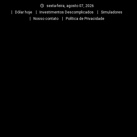
Skip
sexta-feira, agosto 07, 2026
to
Dólar hoje
Investimentos Descomplicados
Simuladores
content
Nosso contato
Política de Privacidade