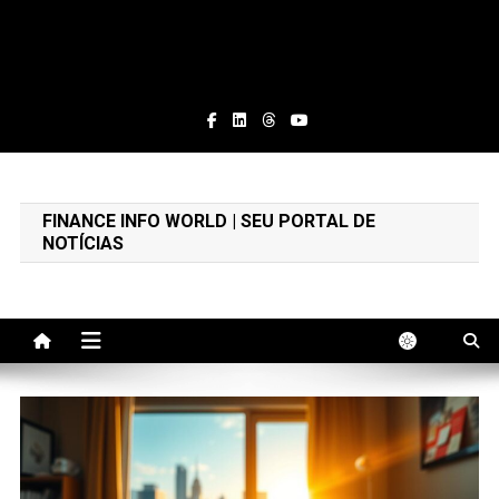
Finance Info World
Educação Financeira e Notícias
FINANCE INFO WORLD | SEU PORTAL DE
NOTÍCIAS