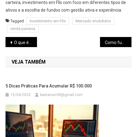
carteira, investimento em FIIs com foco em diferentes tipos de
ativos e a escolha de fundos com gestão ativa e experiência.
Tagged
Investimento em FIIs
Mercado imobiliário
renda passiva
Navegação
O que é alavancagem e como utilizá-la com segurança
Como funciona o mercado futuro e o mercado de opções
de
VEJA TAMBÉM
Post
5 Dicas Práticas Para Acumular R$ 100.000
15/04/2025
baetaivan98@gmail.com