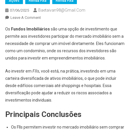
Ações
Renda Fixa
Renda Fixa
Baetaivan98@gmail.com
07/06/2025
On
Leave A Comment
Tudo
Os
Fundos Imobiliários
são uma opção de investimento que
Sobre
permite aos investidores participar do mercado imobiliário sem a
Fundos
necessidade de comprar um imóvel diretamente. Eles funcionam
Imobiliários
como um condomínio, onde os recursos dos investidores são
(FIIs):
O
unidos para investir em empreendimentos imobiliários.
Que
São
Ao investir em
FIIs
, você está, na prática, investindo em uma
E
carteira diversificada de ativos imobiliários, o que pode incluir
Como
desde edifícios comerciais até shoppings e hospitais. Essa
Investir
diversificação pode ajudar a reduzir os riscos associados a
investimentos individuais.
Principais Conclusões
Os FIIs permitem investir no mercado imobiliário sem comprar