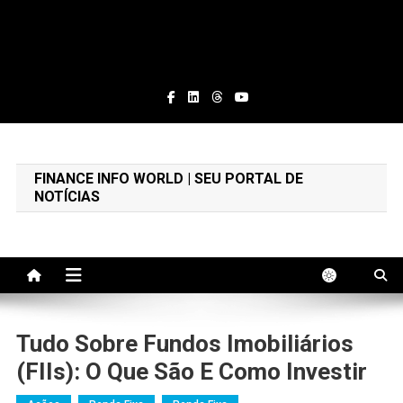
Finance Info World
Educação Financeira e Notícias
FINANCE INFO WORLD | SEU PORTAL DE
NOTÍCIAS
Tudo Sobre Fundos Imobiliários
(FIIs): O Que São E Como Investir