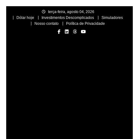
Skip
terça-feira, agosto 04, 2026
to
Dólar hoje
Investimentos Descomplicados
Simuladores
content
Nosso contato
Política de Privacidade