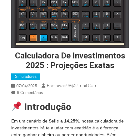
Calculadora De Investimentos
2025 : Projeções Exatas
Simuladores
Baetaivan98@gmail.com
07/04/2025
Em
6 Comentários
Calculadora
Introdução
De
Investimentos
2025
Em um cenário de
Selic a 14,25%
, nossa calculadora de
:
investimentos irá te ajudar com exatidão é a diferença
Projeções
entre ganhar dinheiro ou perder oportunidades. Além
Exatas