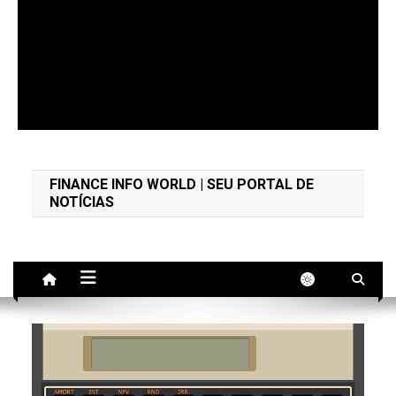
Finance Info World
Educação Financeira e Notícias
FINANCE INFO WORLD | SEU PORTAL DE
NOTÍCIAS