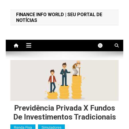
Finance Info World
Educação Financeira e Notícias
FINANCE INFO WORLD | SEU PORTAL DE
NOTÍCIAS
Previdência Privada X Fundos
De Investimentos Tradicionais
Renda Fixa
Simuladores