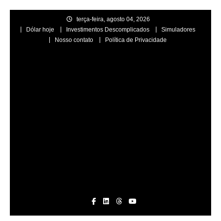
Skip
terça-feira, agosto 04, 2026
to
Dólar hoje
Investimentos Descomplicados
Simuladores
content
Nosso contato
Política de Privacidade