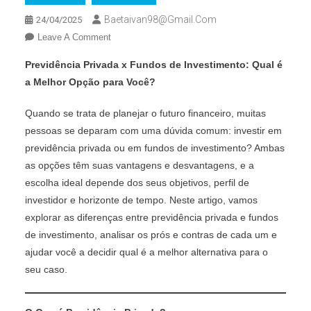
Baetaivan98@gmail.com
24/04/2025
On
Leave A Comment
Previdência
Previdência Privada x Fundos de Investimento: Qual é
Privada
a Melhor Opção para Você?
X
Fundos
Quando se trata de planejar o futuro financeiro, muitas
De
pessoas se deparam com uma dúvida comum: investir em
Investimentos
previdência privada ou em fundos de investimento? Ambas
Tradicionais
as opções têm suas vantagens e desvantagens, e a
escolha ideal depende dos seus objetivos, perfil de
investidor e horizonte de tempo. Neste artigo, vamos
explorar as diferenças entre previdência privada e fundos
de investimento, analisar os prós e contras de cada um e
ajudar você a decidir qual é a melhor alternativa para o
seu caso.