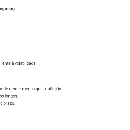
negócio)
liente à volatilidade.
 pode render menos que a inflação.
zos longos.
 o prazo.