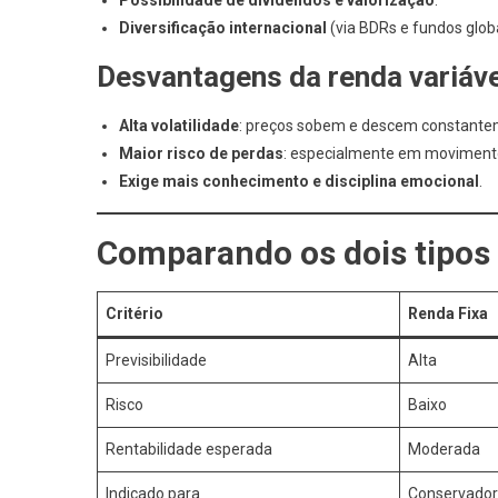
Possibilidade de dividendos e valorização
.
Diversificação internacional
(via BDRs e fundos globa
Desvantagens da renda variáve
Alta volatilidade
: preços sobem e descem constante
Maior risco de perdas
: especialmente em movimento
Exige mais conhecimento e disciplina emocional
.
Comparando os dois tipos
Critério
Renda Fixa
Previsibilidade
Alta
Risco
Baixo
Rentabilidade esperada
Moderada
Indicado para
Conservadore