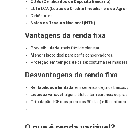
CDBs (Certificados de Depósito Bancário)
LCI e LCA (Letras de Crédito Imobiliário e do Agro
Debêntures
Notas do Tesouro Nacional (NTN)
Vantagens da renda fixa
Previsibilidade
: mais fácil de planejar.
Menor risco
: ideal para perfis conservadores.
Proteção em tempos de crise
: costuma ser mais resi
Desvantagens da renda fixa
Rentabilidade limitada
: em cenários de juros baixos,
Liquidez variável
: alguns títulos têm carência ou pra
Tributação
: IOF (nos primeiros 30 dias) e IR conforme
O que é renda variável?