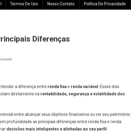
Termos De Uso
Nosso Contato
Política De Privacidade
rincipais Diferenças
On
omment
Renda
Variável
X
Renda
ntender a diferença entre
renda fixa
e
renda variável
. Esses dois
Fixa:
pactam diretamente na
rentabilidade, segurança e volatilidade dos
Principais
Diferenças
erencial entre alcançar seus objetivos financeiros ou ver seu patrimônio
com profundidade as principais diferenças entre renda fixa e renda
omar
decisões mais inteligentes e alinhadas ao seu perfil
.