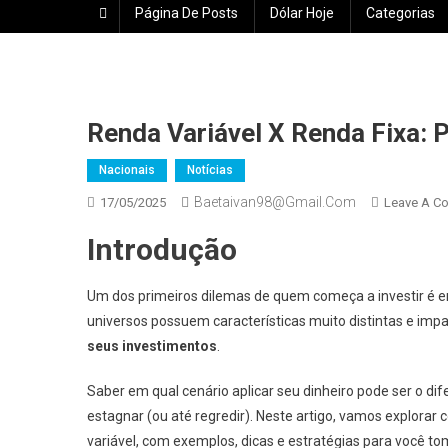
Página De Posts
Dólar Hoje
Categorias
Renda Variável X Renda Fixa: P
Nacionais
Notícias
Baetaivan98@gmail.com
17/05/2025
Leave A C
Introdução
Um dos primeiros dilemas de quem começa a investir é e
universos possuem características muito distintas e im
seus investimentos
.
Saber em qual cenário aplicar seu dinheiro pode ser o dif
estagnar (ou até regredir). Neste artigo, vamos explorar 
variável, com exemplos, dicas e estratégias para você t