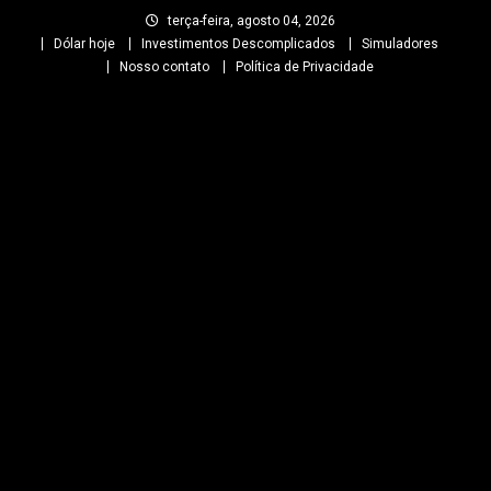
Skip
terça-feira, agosto 04, 2026
to
Dólar hoje
Investimentos Descomplicados
Simuladores
content
Nosso contato
Política de Privacidade