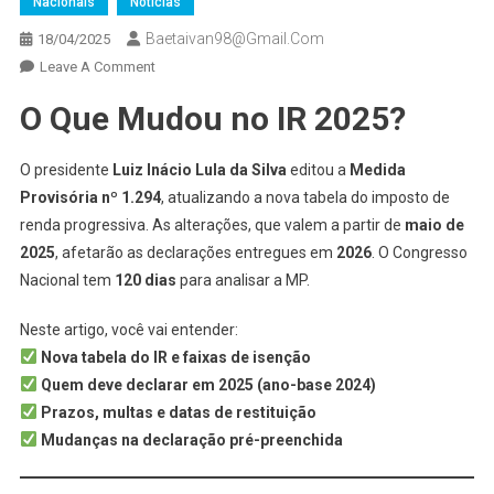
Nacionais
Notícias
Baetaivan98@gmail.com
18/04/2025
On
Leave A Comment
Nova
O Que Mudou no IR 2025?
Tabela
Do
Imposto
O presidente
Luiz Inácio Lula da Silva
editou a
Medida
De
Provisória nº 1.294
, atualizando a nova tabela do imposto de
Renda
renda progressiva. As alterações, que valem a partir de
maio de
2025
2025
, afetarão as declarações entregues em
2026
. O Congresso
Nacional tem
120 dias
para analisar a MP.
Neste artigo, você vai entender:
Nova tabela do IR e faixas de isenção
Quem deve declarar em 2025 (ano-base 2024)
Prazos, multas e datas de restituição
Mudanças na declaração pré-preenchida