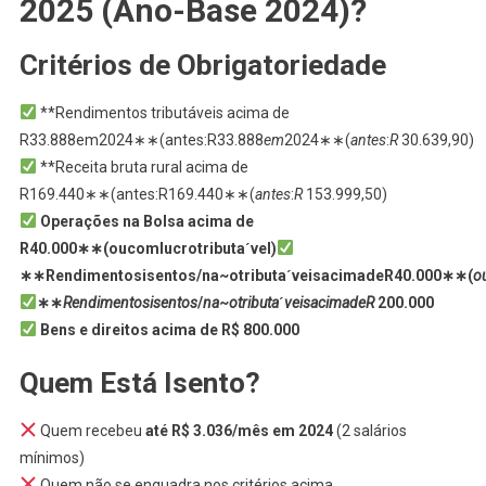
2025 (Ano-Base 2024)?
Critérios de Obrigatoriedade
**Rendimentos tributáveis acima de
R33.888em2024∗∗(antes:R33.888
e
m
2024∗∗(
an
t
es
:
R
30.639,90)
**Receita bruta rural acima de
R169.440∗∗(antes:R169.440∗∗(
an
t
es
:
R
153.999,50)
Operações na Bolsa acima de
R40.000∗∗(oucomlucrotributaˊvel)
∗∗Rendimentosisentos/na~otributaˊveisacimadeR40.000∗∗(
o
∗∗
R
e
n
d
im
e
n
t
os
i
se
n
t
os
/
n
a
~
o
t
r
ib
u
t
a
ˊ
v
e
i
s
a
c
ima
d
e
R
200.000
Bens e direitos acima de R$ 800.000
Quem Está Isento?
Quem recebeu
até R$ 3.036/mês em 2024
(2 salários
mínimos)
Quem não se enquadra nos critérios acima