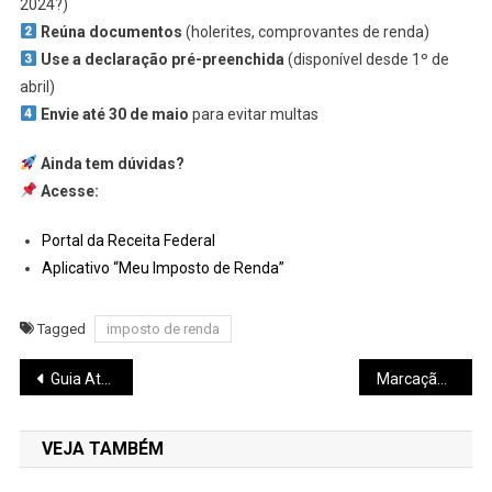
2024?)
Reúna documentos
(holerites, comprovantes de renda)
Use a declaração pré-preenchida
(disponível desde 1º de
abril)
Envie até 30 de maio
para evitar multas
Ainda tem dúvidas?
Acesse:
Portal da Receita Federal
Aplicativo “Meu Imposto de Renda”
Tagged
imposto de renda
Navegação
Guia Atualizado do Minha Casa Minha Vida 2025: Nova Faixa 4 e Todas as Regras
Marcação a Mercado: Entenda Esse Pilar do Mercado Financeiro
de
VEJA TAMBÉM
Post