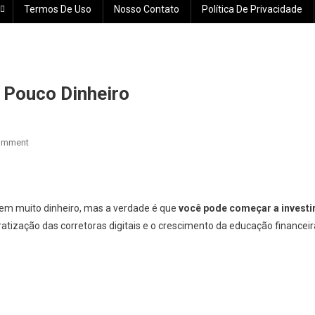
Termos De Uso
Nosso Contato
Política De Privacidade
 Pouco Dinheiro
On
omment
Como
Começar
A
Investir
 tem muito dinheiro, mas a verdade é que
você pode começar a investi
Com
atização das corretoras digitais e o crescimento da educação financeir
Pouco
Dinheiro