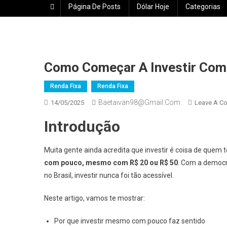
Página De Posts
Dólar Hoje
Categorias
Como Começar A Investir Com
Renda Fixa
Renda Fixa
Baetaivan98@gmail.com
14/05/2025
Leave A C
Introdução
Muita gente ainda acredita que investir é coisa de quem
com pouco, mesmo com R$ 20 ou R$ 50
. Com a democr
no Brasil, investir nunca foi tão acessível.
Neste artigo, vamos te mostrar:
Por que investir mesmo com pouco faz sentido