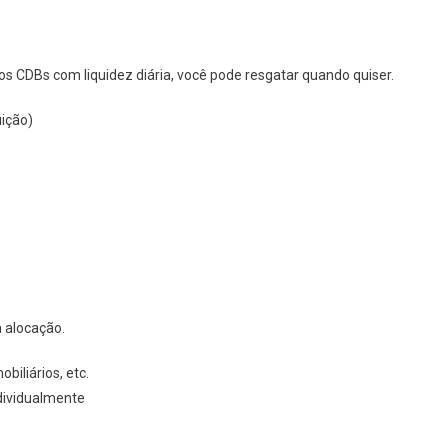
os CDBs com liquidez diária, você pode resgatar quando quiser.
uição)
a alocação.
biliários, etc.
dividualmente