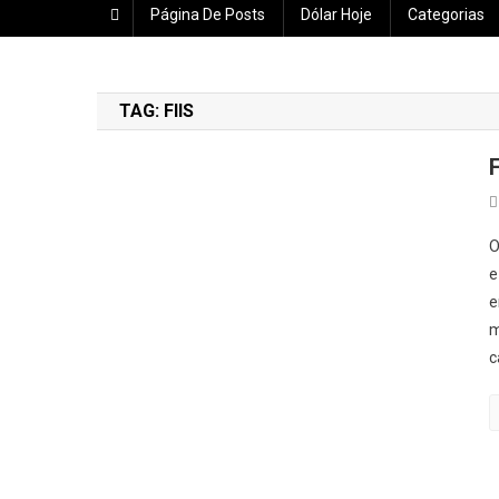
Página De Posts
Dólar Hoje
Categorias
TAG:
FIIS
O
e
e
m
c