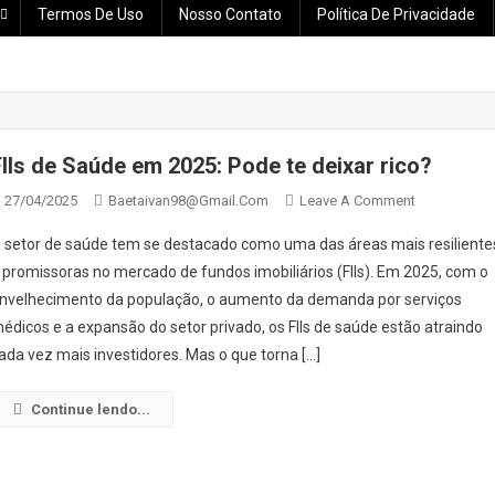
Termos De Uso
Nosso Contato
Política De Privacidade
FIIs de Saúde em 2025: Pode te deixar rico?
On
27/04/2025
Baetaivan98@gmail.com
Leave A Comment
FIIs
 setor de saúde tem se destacado como uma das áreas mais resiliente
De
 promissoras no mercado de fundos imobiliários (FIIs). Em 2025, com o
Saúde
nvelhecimento da população, o aumento da demanda por serviços
Em
édicos e a expansão do setor privado, os FIIs de saúde estão atraindo
2025:
Pode
ada vez mais investidores. Mas o que torna […]
Te
Deixar
Continue lendo...
Rico?