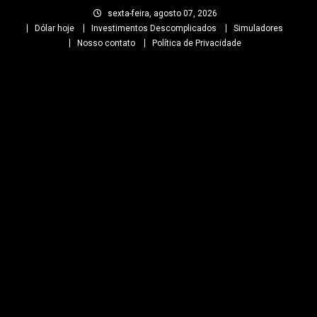
Skip
sexta-feira, agosto 07, 2026
to
Dólar hoje
Investimentos Descomplicados
Simuladores
content
Nosso contato
Política de Privacidade