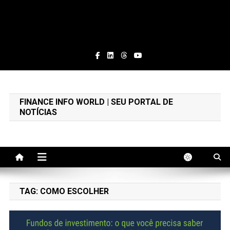
Finance Info World
Educação Financeira e Notícias
FINANCE INFO WORLD | SEU PORTAL DE
NOTÍCIAS
TAG:
COMO ESCOLHER