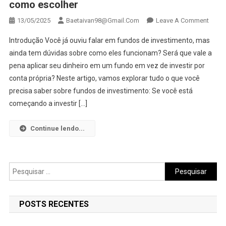
como escolher
On
13/05/2025
Baetaivan98@gmail.com
Leave A Comment
Fund
Introdução Você já ouviu falar em fundos de investimento, mas
De
ainda tem dúvidas sobre como eles funcionam? Será que vale a
Inves
pena aplicar seu dinheiro em um fundo em vez de investir por
O
conta própria? Neste artigo, vamos explorar tudo o que você
Que
São,
precisa saber sobre fundos de investimento: Se você está
Tipos
começando a investir […]
E
Como
Continue lendo...
Escol
Pesquisar
por:
POSTS RECENTES