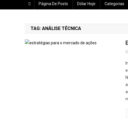
Página De Posts
Dólar Hoje
Categorias
TAG:
ANÁLISE TÉCNICA
I
e
N
a
a
m