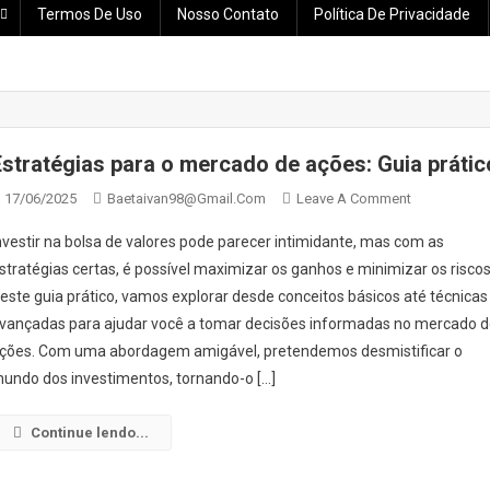
Termos De Uso
Nosso Contato
Política De Privacidade
Estratégias para o mercado de ações: Guia prátic
On
17/06/2025
Baetaivan98@gmail.com
Leave A Comment
Estratégias
nvestir na bolsa de valores pode parecer intimidante, mas com as
Para
stratégias certas, é possível maximizar os ganhos e minimizar os riscos
O
este guia prático, vamos explorar desde conceitos básicos até técnicas
Mercado
vançadas para ajudar você a tomar decisões informadas no mercado 
De
Ações:
ções. Com uma abordagem amigável, pretendemos desmistificar o
Guia
undo dos investimentos, tornando-o […]
Prático
Continue lendo...